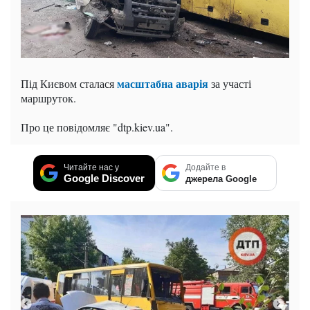
масштабна аварія
Під Києвом сталася
за участі
маршруток.
Про це повідомляє "dtp.kiev.ua".
Читайте нас у
Додайте в
Google Discover
джерела Google