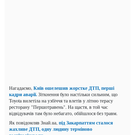
Київ ошелешив жорстке ДТП, перші
Нагадаємо,
кадри аварії.
Зіткнення було настільки сильним, що
Toyota вилетіла на узбіччя та влетів у літню терасу
ресторану "Першотравень". На щастя, в той час
відвідувачів там було небагато, обійшлося без травм.
під Закарпаттям сталося
Як повідомляв Знай.uа,
жахливе ДТП, одну людину терміново