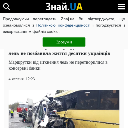
Продовжуючи переглядати Znaj.ua Ви підтверджуєте, що
ВІЙНА РОСІЇ ПРОТИ УКРАЇНИ
КОРОНАВІРУС В УКРАЇНІ І
ознайомилися з
Політикою конфіденційності
і погоджуєтеся з
використанням файлів cookie.
Головна
Столиця
ЧИТАТЬ НА РУССКОМ
Зрозумів
Масштабна аварія з маршрутками під Києвом
ледь не позбавила життя десятки українців
Маршрутки від зіткнення ледь не перетворилися в
консервні банки
4 червня, 12:23