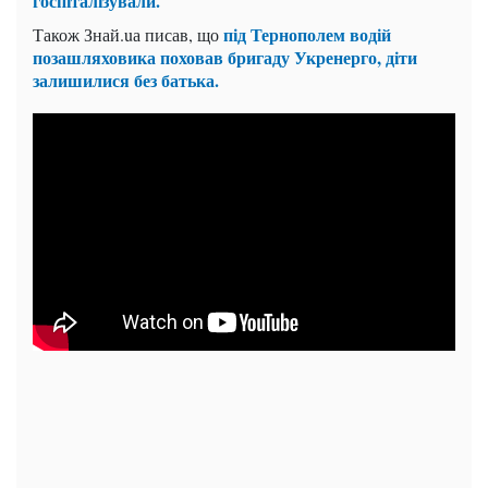
госпіталізували.
під Тернополем водій
Також Знай.uа писав, що
позашляховика поховав бригаду Укренерго, діти
залишилися без батька.