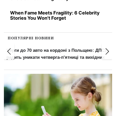
When Fame Meets Fragility: 6 Celebrity
Stories You Won't Forget
ПОПУЛЯРНІ НОВИНИ
Мобільний зв'язок від 190 грн: Київст
ольщею: ДПСУ
lifecell пропонують спецтарифи — к
та вихідних
доступні