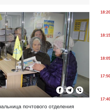
18:2
18:1
18:0
17:5
17:4
чальница почтового отделения