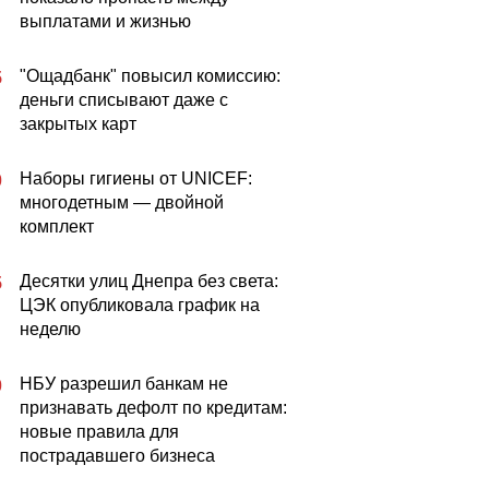
выплатами и жизнью
"Ощадбанк" повысил комиссию:
5
деньги списывают даже с
закрытых карт
Наборы гигиены от UNICEF:
0
многодетным — двойной
комплект
Десятки улиц Днепра без света:
5
ЦЭК опубликовала график на
неделю
НБУ разрешил банкам не
0
признавать дефолт по кредитам:
новые правила для
пострадавшего бизнеса