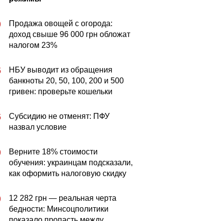
Продажа овощей с огорода:
0
доход свыше 96 000 грн обложат
налогом 23%
НБУ выводит из обращения
5
банкноты 20, 50, 100, 200 и 500
гривен: проверьте кошельки
Субсидию не отменят: ПФУ
5
назвал условие
Верните 18% стоимости
0
обучения: украинцам подсказали,
как оформить налоговую скидку
12 282 грн — реальная черта
0
бедности: Минсоцполитики
показало пропасть между