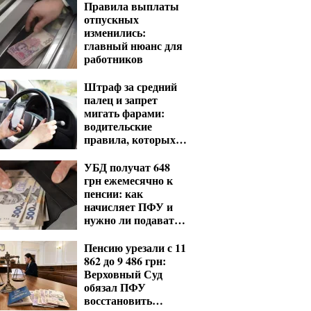
Правила выплаты
отпускных
изменились:
главный нюанс для
работников
Штраф за средний
палец и запрет
мигать фарами:
водительские
правила, которых
нет в ПДД
УБД получат 648
грн ежемесячно к
пенсии: как
начисляет ПФУ и
нужно ли подавать
заявление
Пенсию урезали с 11
862 до 9 486 грн:
Верховный Суд
обязал ПФУ
восстановить