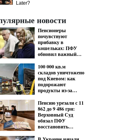
Later?
пулярные новости
Пенсионеры
почувствуют
прибавку в
кошельках: ПФУ
обновил важный
показатель для
расчета выплат
100 000 кв.м
складов уничтожено
под Киевом: как
подорожают
продукты из-за
ударов РФ
Пенсию урезали с 11
862 до 9 486 грн:
Верховный Суд
обязал ПФУ
восстановить
выплаты
В Украине начали