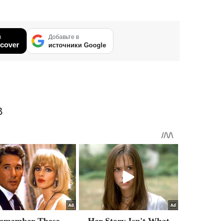
в
Добавьте в
cover
источники Google
В
emember These
Her Story Isn't What