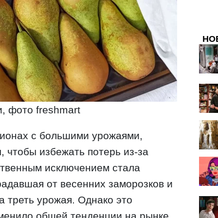
НО
, фото freshmart
гионах с большими урожаями,
 чтобы избежать потерь из-за
ственным исключением стала
радавшая от весенних заморозков и
ла треть урожая. Однако это
менило общей тенденции на рынке,