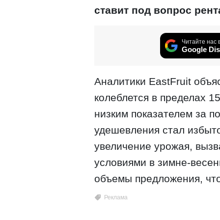
ставит под вопрос рен
Читайте нас 
Google Dis
Аналитики EastFruit объя
колеблется в пределах 15
низким показателем за п
удешевления стал избыто
увеличение урожая, выз
условиями в зимне-весен
объемы предложения, что