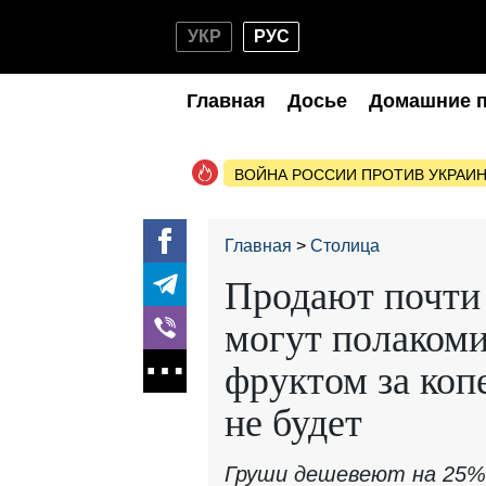
УКР
РУС
Главная
Досье
Домашние 
ВОЙНА РОССИИ ПРОТИВ УКРАИ
Главная
Столица
Продают почти
могут полаком
фруктом за ко
не будет
Груши дешевеют на 25%