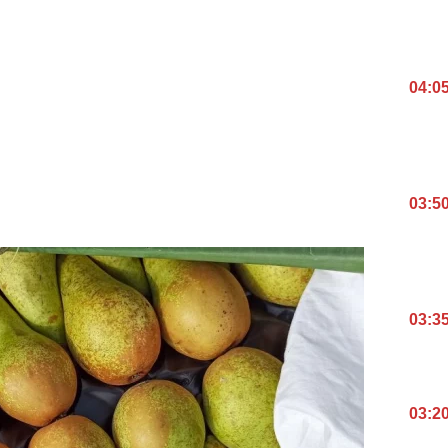
04:0
03:5
03:3
03:2