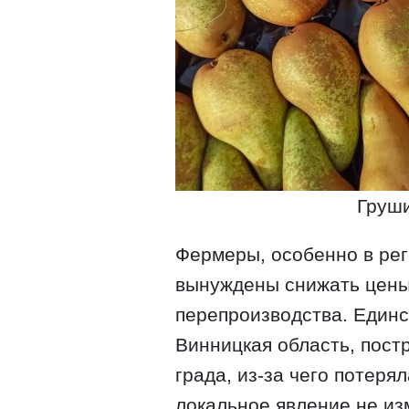
Груши
Фермеры, особенно в ре
вынуждены снижать цены,
перепроизводства. Един
Винницкая область, пост
града, из-за чего потеря
локальное явление не из