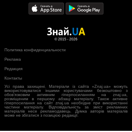
© 2015 - 2026
Политика конфиденциальности
Реклама
Редакция
Контакты
Усі права захищені. Матеріали із сайта «Znaj.ua» можуть
використовуватися іншими користувачами безкоштовно з
обов’язковим активним гіперпосиланням на znaj.ua,
розміщеним в першому абзаці матеріалу. Також активне
гіперпосилання на сайт znaj.ua необхідне при використанні
частини матеріалу. Відповідальність за зміст рекламних
матеріалів несе рекламодавець. Думка авторів матеріалів
може не збігатися з позицією редакції.