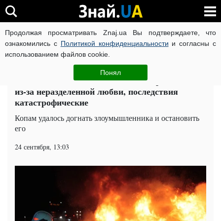
Продолжая просматривать Znaj.ua Вы подтверждаете, что
ВОЙНА РОССИИ ПРОТИВ УКРАИНЫ
КОРОНАВИРУС В 
ознакомились с
Политикой конфиденциальности
и согласны с
использованием файлов cookie.
Главная
Столица
ЧИТАТИ УКРАЇНСЬКОЮ
Понял
В Киеве семьянин начинил авто взрывчаткой
из-за неразделенной любви, последствия
катастрофические
Копам удалось догнать злоумышленника и остановить
его
24 сентября, 13:03